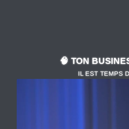
et
passer
au
contenu
🧠 TON BUSINE
IL EST TEMPS 